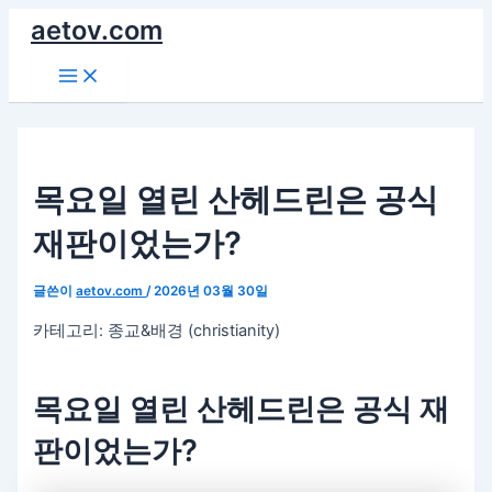
콘
aetov.com
텐
Main
츠
Menu
로
건
너
뛰
목요일 열린 산헤드린은 공식
기
재판이었는가?
글쓴이
aetov.com
/
2026년 03월 30일
카테고리: 종교&배경 (christianity)
목요일 열린 산헤드린은 공식 재
판이었는가?