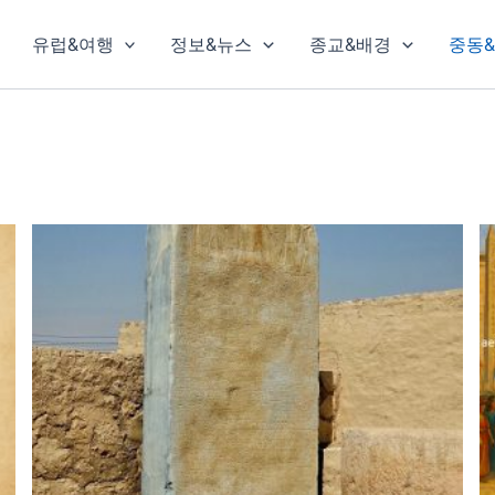
유럽&여행
정보&뉴스
종교&배경
중동