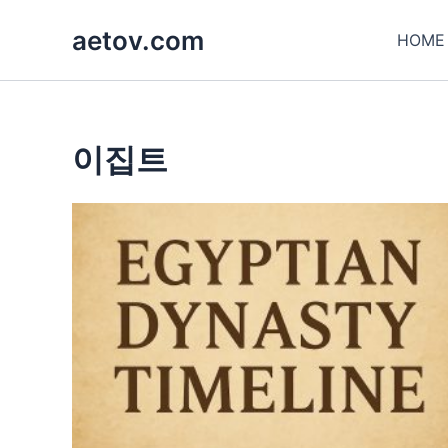
콘
aetov.com
텐
HOME
츠
로
건
너
이집트
뛰
기