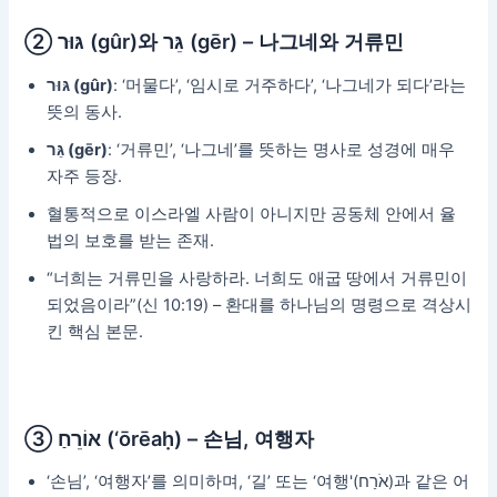
② גּוּר (gûr)와 גֵּר (gēr) – 나그네와 거류민
גּוּר (gûr)
: ‘머물다’, ‘임시로 거주하다’, ‘나그네가 되다’라는
뜻의 동사.
גֵּר (gēr)
: ‘거류민’, ‘나그네’를 뜻하는 명사로 성경에 매우
자주 등장.
혈통적으로 이스라엘 사람이 아니지만 공동체 안에서 율
법의 보호를 받는 존재.
“너희는 거류민을 사랑하라. 너희도 애굽 땅에서 거류민이
되었음이라”(신 10:19) – 환대를 하나님의 명령으로 격상시
킨 핵심 본문.
③ אוֹרֵחַ (‘ōrēaḥ) – 손님, 여행자
‘손님’, ‘여행자’를 의미하며, ‘길’ 또는 ‘여행'(אֹרַח)과 같은 어