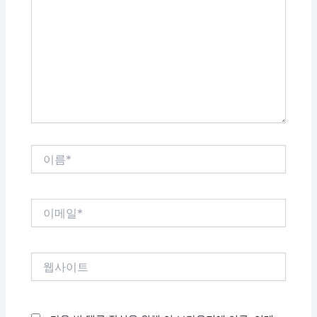
에
입
력
하
세
요...
이
름
*
이
메
일
*
웹
사
이
트