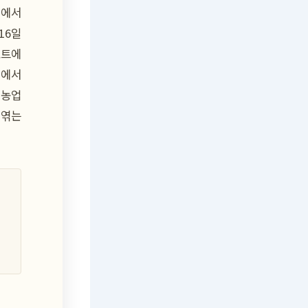
16일
오트에
원에서
 농업
 엮는