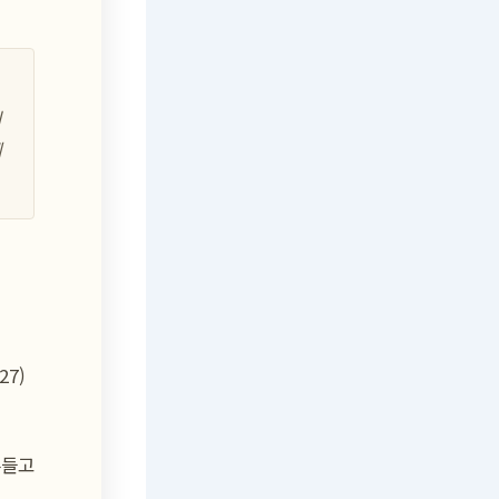
니
께
27)
흔들고