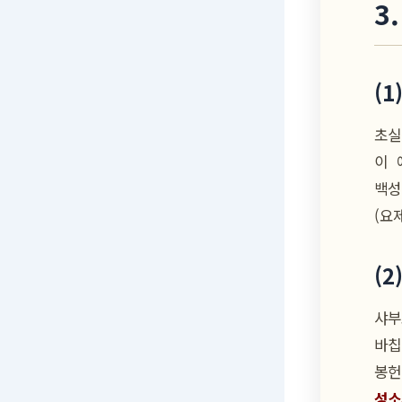
3
(
초실
이 예식을 통
백성
(요제
(
샤부오트
바칩
봉헌
성소