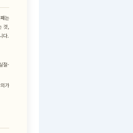
첫째는
 것,
니다.
실절-
의의가