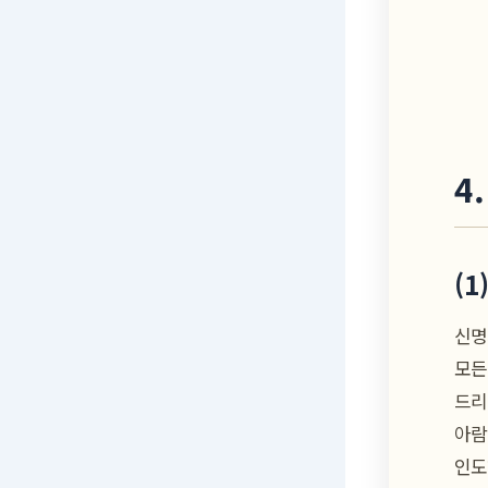
4
(
신명
모든
드리
아람
인도