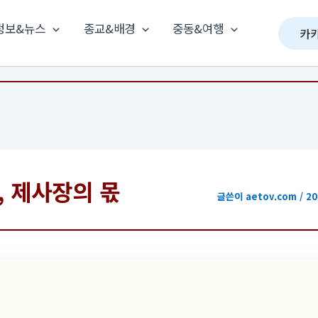
정보&뉴스
종교&배경
중동&여행
카
, 제사장의 몫
글쓴이
aetov.com
/
20