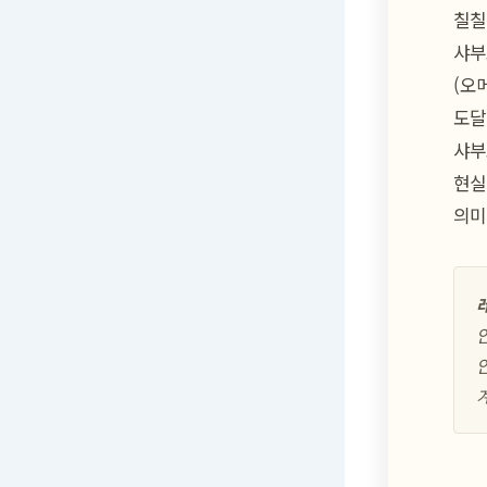
칠칠절의 
샤부
(오
도달
샤부
현실
의미
레