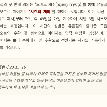
첫 번째 의의는 ‘오메르 계수(סְפִירַת הָעוֹמֶר)’를 통해 유월절에서
오트로 이어지는
‘시간의 제의’
를 행하는 것입니다. 이는 니산 
메르 제사)부터 7주, 즉 49일을 매일 계수하여 시반 6일 샤부
하는 과정입니다. 이 시간의 성별은 유월절의 출애굽 구
오트의 수확 및 봉헌으로 이어지는 영적 여정을 상징하며,
에서는 보리 수확에서 밀 수확으로 전환되는 시기를 거룩하게
를 가집니다.
위기 23:15–16
안식일 이튿날 곧 너희가 요제로 곡식단을 가져온 날부터 세어서 일곱
안식일의 수효를 채우고 일곱 안식일 이튿날까지 합하여 오십 일을
계수하여 새 소제를 여호와께 드리되