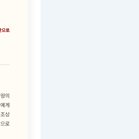
단으로
 땅의
장에게
 조상
땅으로