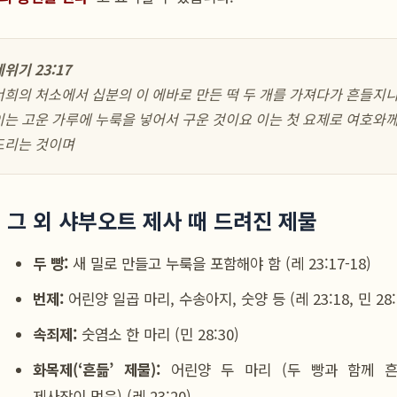
위기 23:17
너희의 처소에서 십분의 이 에바로 만든 떡 두 개를 가져다가 흔들지
이는 고운 가루에 누룩을 넣어서 구운 것이요 이는 첫 요제로 여호와
드리는 것이며
3) 그 외 샤부오트 제사 때 드려진 제물
두 빵:
새 밀로 만들고 누룩을 포함해야 함 (레 23:17-18)
번제:
어린양 일곱 마리, 수송아지, 숫양 등 (레 23:18, 민 28:
속죄제:
숫염소 한 마리 (민 28:30)
화목제(‘흔듦’ 제물):
어린양 두 마리 (두 빵과 함께 
제사장이 먹음) (레 23:20)