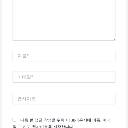
력
하
세
요...
이
름
*
이
메
일
*
웹
사
이
트
다음 번 댓글 작성을 위해 이 브라우저에 이름, 이메
일, 그리고 웹사이트를 저장합니다.