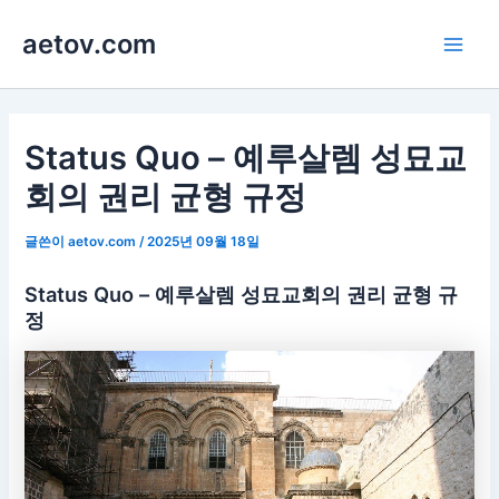
콘
aetov.com
텐
Main
츠
로
Men
건
너
Status Quo – 예루살렘 성묘교
뛰
회의 권리 균형 규정
기
글쓴이
aetov.com
/
2025년 09월 18일
Status Quo – 예루살렘 성묘교회의 권리 균형 규
정