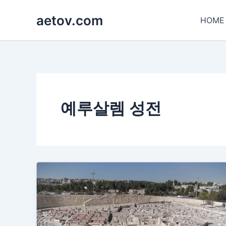
콘
aetov.com
텐
HOME
츠
로
건
너
뛰
기
예루살렘 성전