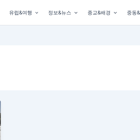
유럽&여행
정보&뉴스
종교&배경
중동