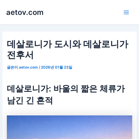
콘
aetov.com
텐
Main
츠
로
Men
건
너
데살로니가 도시와 데살로니가
뛰
전후서
기
글쓴이
aetov.com
/
2026년 01월 23일
데살로니가: 바울의 짧은 체류가
남긴 긴 흔적