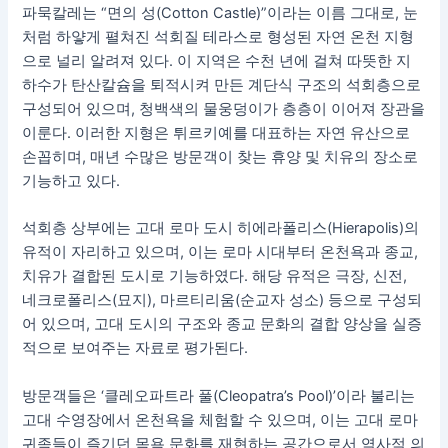
파묵칼레는 “면의 성(Cotton Castle)”이라는 이름 그대로, 눈
처럼 하얗게 펼쳐진 석회질 테라스로 형성된 자연 온천 지형
으로 널리 알려져 있다. 이 지역은 수천 년에 걸쳐 따뜻한 지
하수가 탄산칼슘을 퇴적시켜 만든 계단식 구조의 석회층으로
구성되어 있으며, 청백색의 물웅덩이가 층층이 이어져 장관을
이룬다. 이러한 지형은 튀르키예를 대표하는 자연 유산으로
손꼽히며, 매년 수많은 방문객이 찾는 휴양 및 치유의 장소로
기능하고 있다.
석회층 상부에는 고대 로마 도시 히에라폴리스(Hierapolis)의
유적이 자리하고 있으며, 이는 로마 시대부터 온천욕과 종교,
치유가 결합된 도시로 기능하였다. 해당 유적은 극장, 신전,
네크로폴리스(묘지), 마르티리움(순교자 성소) 등으로 구성되
어 있으며, 고대 도시의 구조와 종교 문화의 결합 양상을 실증
적으로 보여주는 자료로 평가된다.
방문객들은 ‘클레오파트라 풀(Cleopatra’s Pool)’이라 불리는
고대 수영장에서 온천욕을 체험할 수 있으며, 이는 고대 로마
귀족들이 즐기던 목욕 문화를 재현하는 공간으로서 역사적 의