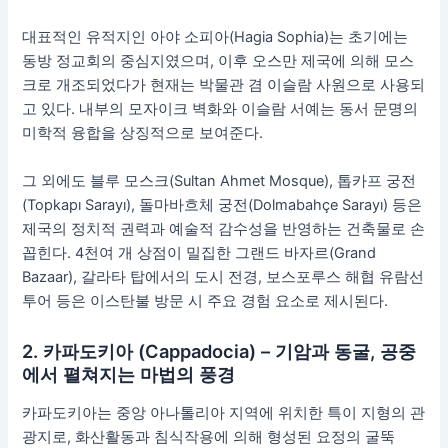
대표적인 유적지인 아야 소피아(Hagia Sophia)는 초기에는
동방 정교회의 중심지였으며, 이후 오스만 제국에 의해 모스
크로 개조되었다가 현재는 박물관 겸 이슬람 사원으로 사용되
고 있다. 내부의 모자이크 벽화와 이슬람 서예는 동서 문명의
미학적 융합을 상징적으로 보여준다.
그 외에도 블루 모스크(Sultan Ahmet Mosque), 톱카프 궁전
(Topkapı Sarayı), 돌마바흐체 궁전(Dolmabahçe Sarayı) 등은
제국의 정치적 권력과 예술적 감수성을 반영하는 건축물로 손
꼽힌다. 4천여 개 상점이 밀집한 그랜드 바자르(Grand
Bazaar), 갈라타 탑에서의 도시 전경, 보스포루스 해협 유람선
투어 등은 이스탄불 방문 시 주요 경험 요소로 제시된다.
2. 카파도키아 (Cappadocia) – 기암과 동굴, 공중
에서 펼쳐지는 마법의 풍경
카파도키아는 중앙 아나톨리아 지역에 위치한 특이 지형의 관
광지로, 화산활동과 침식작용에 의해 형성된 요정의 굴뚝