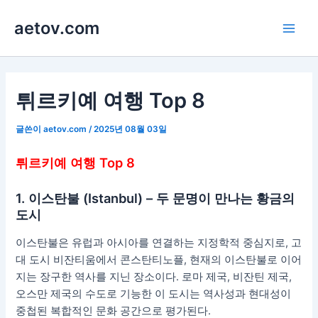
콘
aetov.com
텐
Main
츠
로
Men
건
너
튀르키예 여행 Top 8
뛰
기
글쓴이
aetov.com
/
2025년 08월 03일
튀르키예 여행 Top 8
1. 이스탄불 (Istanbul) – 두 문명이 만나는 황금의
도시
이스탄불은 유럽과 아시아를 연결하는 지정학적 중심지로, 고
대 도시 비잔티움에서 콘스탄티노플, 현재의 이스탄불로 이어
지는 장구한 역사를 지닌 장소이다. 로마 제국, 비잔틴 제국,
오스만 제국의 수도로 기능한 이 도시는 역사성과 현대성이
중첩된 복합적인 문화 공간으로 평가된다.