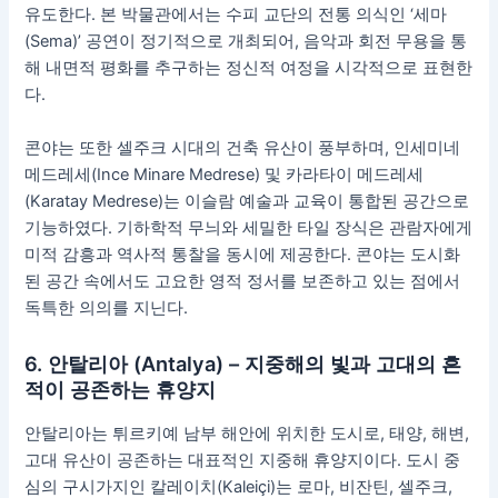
유도한다. 본 박물관에서는 수피 교단의 전통 의식인 ‘세마
(Sema)’ 공연이 정기적으로 개최되어, 음악과 회전 무용을 통
해 내면적 평화를 추구하는 정신적 여정을 시각적으로 표현한
다.
콘야는 또한 셀주크 시대의 건축 유산이 풍부하며, 인세미네
메드레세(Ince Minare Medrese) 및 카라타이 메드레세
(Karatay Medrese)는 이슬람 예술과 교육이 통합된 공간으로
기능하였다. 기하학적 무늬와 세밀한 타일 장식은 관람자에게
미적 감흥과 역사적 통찰을 동시에 제공한다. 콘야는 도시화
된 공간 속에서도 고요한 영적 정서를 보존하고 있는 점에서
독특한 의의를 지닌다.
6. 안탈리아 (Antalya) – 지중해의 빛과 고대의 흔
적이 공존하는 휴양지
안탈리아는 튀르키예 남부 해안에 위치한 도시로, 태양, 해변,
고대 유산이 공존하는 대표적인 지중해 휴양지이다. 도시 중
심의 구시가지인 칼레이치(Kaleiçi)는 로마, 비잔틴, 셀주크,