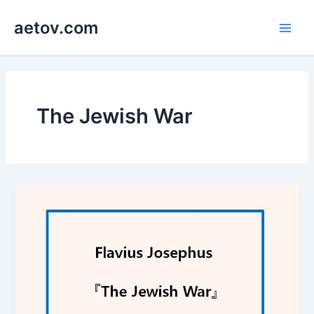
콘
aetov.com
텐
Main
츠
로
Men
건
너
뛰
The Jewish War
기