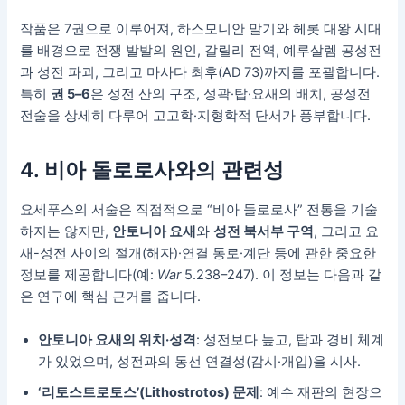
작품은 7권으로 이루어져, 하스모니안 말기와 헤롯 대왕 시대
를 배경으로 전쟁 발발의 원인, 갈릴리 전역, 예루살렘 공성전
과 성전 파괴, 그리고 마사다 최후(AD 73)까지를 포괄합니다.
특히
권 5–6
은 성전 산의 구조, 성곽·탑·요새의 배치, 공성전
전술을 상세히 다루어 고고학·지형학적 단서가 풍부합니다.
4. 비아 돌로로사와의 관련성
요세푸스의 서술은 직접적으로 “비아 돌로로사” 전통을 기술
하지는 않지만,
안토니아 요새
와
성전 북서부 구역
, 그리고 요
새-성전 사이의 절개(해자)·연결 통로·계단 등에 관한 중요한
정보를 제공합니다(예:
War
5.238–247). 이 정보는 다음과 같
은 연구에 핵심 근거를 줍니다.
안토니아 요새의 위치·성격
: 성전보다 높고, 탑과 경비 체계
가 있었으며, 성전과의 동선 연결성(감시·개입)을 시사.
‘리토스트로토스’(Lithostrotos) 문제
: 예수 재판의 현장으