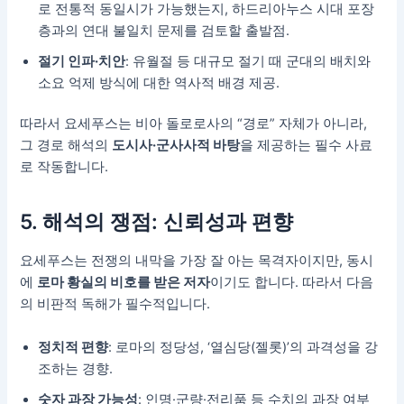
로 전통적 동일시가 가능했는지, 하드리아누스 시대 포장
층과의 연대 불일치 문제를 검토할 출발점.
절기 인파·치안
: 유월절 등 대규모 절기 때 군대의 배치와
소요 억제 방식에 대한 역사적 배경 제공.
따라서 요세푸스는 비아 돌로로사의 “경로” 자체가 아니라,
그 경로 해석의
도시사·군사사적 바탕
을 제공하는 필수 사료
로 작동합니다.
5. 해석의 쟁점: 신뢰성과 편향
요세푸스는 전쟁의 내막을 가장 잘 아는 목격자이지만, 동시
에
로마 황실의 비호를 받은 저자
이기도 합니다. 따라서 다음
의 비판적 독해가 필수적입니다.
정치적 편향
: 로마의 정당성, ‘열심당(젤롯)’의 과격성을 강
조하는 경향.
숫자 과장 가능성
: 인명·군량·전리품 등 수치의 과장 여부