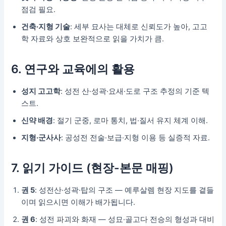
점검 필요.
건축·지형 기술
: 세부 묘사는 대체로 신뢰도가 높아, 고고
학 자료와 상호 보완적으로 읽을 가치가 큼.
6. 연구와 교육에의 활용
성지 고고학
: 성전 산·성곽·요새·도로 구조 추정의 기준 텍
스트.
신약 배경
: 절기 군중, 로마 통치, 법·질서 유지 체계 이해.
지형·군사사
: 공성전 전술·보급·지형 이용 등 실증적 자료.
7. 읽기 가이드 (현장-본문 매핑)
권 5
: 성전산·성곽·탑의 구조 — 예루살렘 현장 지도를 곁들
이며 읽으시면 이해가 배가됩니다.
권 6
: 성전 파괴와 화재 — 성묘·골고다 전승의 형성과 대비