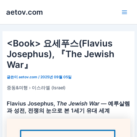
콘
aetov.com
텐
Main
츠
로
Men
건
너
<Book> 요세푸스(Flavius
뛰
Josephus), 『The Jewish
기
War』
글쓴이
aetov.com
/
2025년 09월 05일
중동&여행 › 이스라엘 (Israel)
Flavius Josephus,
The Jewish War
— 예루살렘
과 성전, 전쟁의 눈으로 본 1세기 유대 세계