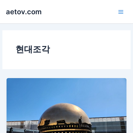
콘
aetov.com
텐
Main
츠
로
Men
건
너
뛰
현대조각
기