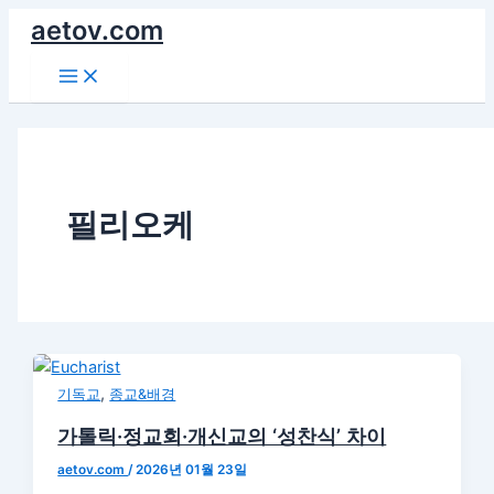
콘
aetov.com
텐
Main
츠
Menu
로
건
너
뛰
기
필리오케
,
기독교
종교&배경
가톨릭·정교회·개신교의 ‘성찬식’ 차이
aetov.com
/
2026년 01월 23일