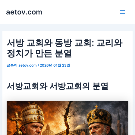
콘
aetov.com
텐
Main
츠
로
Men
건
너
서방 교회와 동방 교회: 교리와
뛰
정치가 만든 분열
기
글쓴이
aetov.com
/
2026년 01월 23일
서방교회와 서방교회의 분열