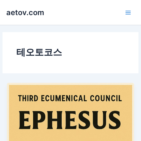
콘
aetov.com
텐
Main
츠
로
Men
건
너
뛰
테오토코스
기