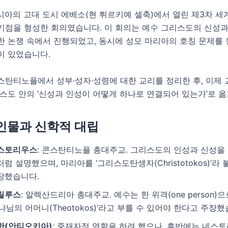
아시아의 고대 도시 에베소(현 튀르키예 셀축)에서 열린 제3차 
기점을 형성한 회의였습니다. 이 회의는 예수 그리스도의 신성과
한 논쟁 속에서 진행되었고, 동시에 성모 마리아의 호칭 문제를
이 있었습니다.
스탄티노플에서 성부·성자·성령에 대한 교리를 정리한 후, 이제 
스도 안의 ‘신성과 인성이 어떻게 하나로 연결되어 있는가’로 
 인물과 신학적 대립
스토리우스
: 콘스탄티노플 총대주교. 그리스도의 인성과 신성을 
처럼 설명했으며, 마리아를 ‘그리스도탄생자(Christotokos)’라
장했습니다.
릴루스
: 알렉산드리아 총대주교. 예수는 한 위격(one person)
하나님의 어머니(Theotokos)’라고 부를 수 있어야 한다고 주장했
한(안티오키아)
: 중재자적 역할을 하려 했으나, 후반에는 네스