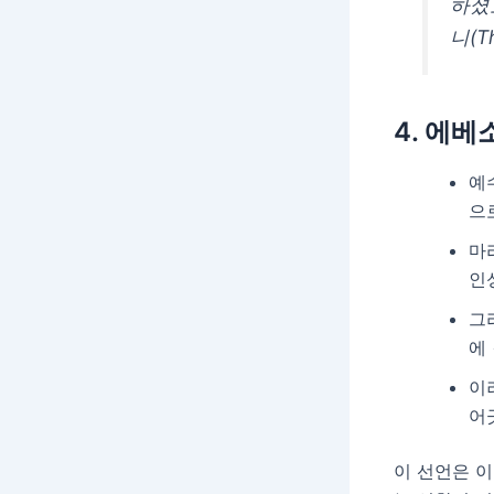
하셨
니(T
4. 에
예
으
마
인
그
에
이
어
이 선언은 이