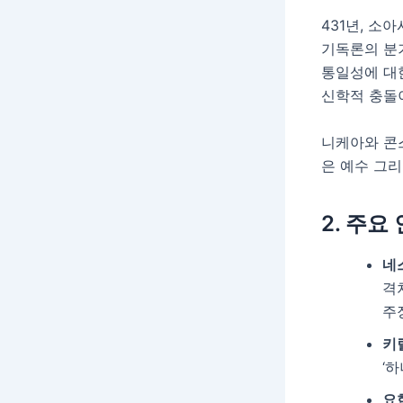
431년, 소
기독론의 분
통일성에 대
신학적 충돌
니케아와 콘
은 예수 그리
2. 주요
네
격
주
키
‘
요