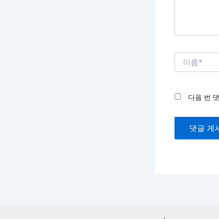
요...
이
름
*
다음 번 