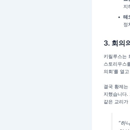
지
테
정
3. 회의
키릴루스는 회
스토리우스를
의회’를 열
결국 황제는
지했습니다.
같은 교리가
“하