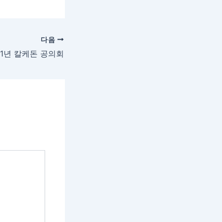
다음
51년 칼케돈 공의회