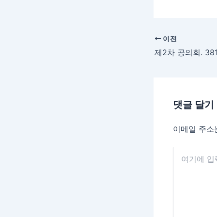
이전
댓글 달기
이메일 주소
여
기
에
입
력
하
세