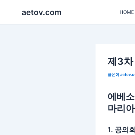
콘
aetov.com
텐
HOME
츠
로
건
너
뛰
기
제3차
글쓴이
aetov.
에베소
마리아
1. 공의