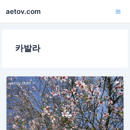
콘
aetov.com
텐
Main
츠
로
Men
건
너
뛰
카발라
기