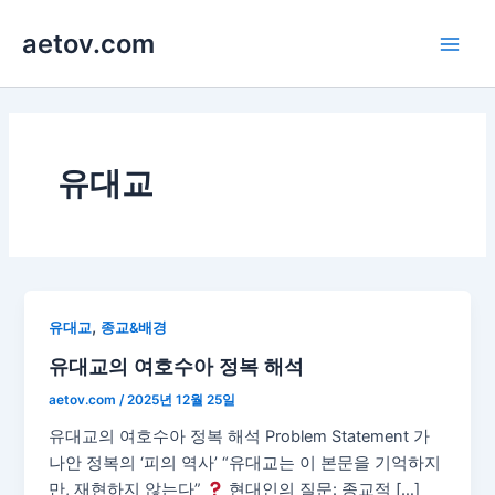
콘
aetov.com
텐
Main
츠
로
Men
건
너
뛰
유대교
기
,
유대교
종교&배경
유대교의 여호수아 정복 해석
aetov.com
/
2025년 12월 25일
유대교의 여호수아 정복 해석 Problem Statement 가
나안 정복의 ‘피의 역사’ “유대교는 이 본문을 기억하지
만, 재현하지 않는다”
현대인의 질문: 종교적 […]