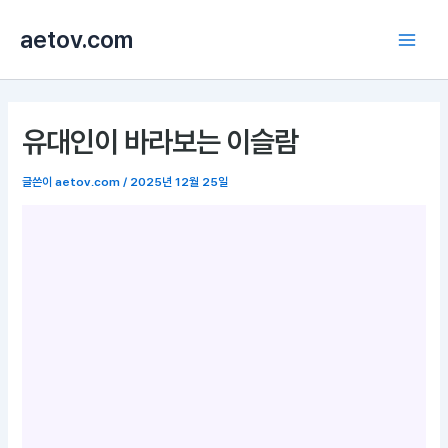
콘
aetov.com
텐
Main
츠
로
Men
건
너
유대인이 바라보는 이슬람
뛰
기
글쓴이
aetov.com
/
2025년 12월 25일