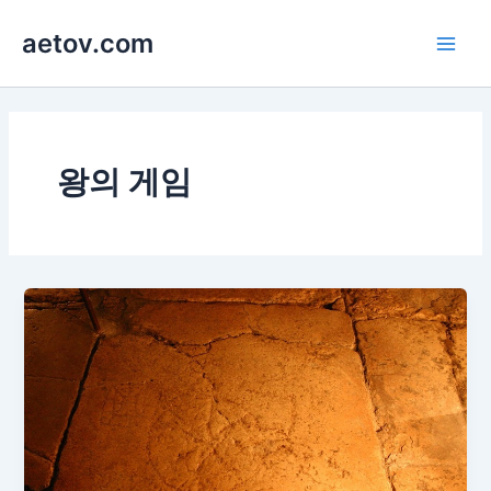
콘
aetov.com
텐
Main
츠
로
Men
건
너
뛰
왕의 게임
기