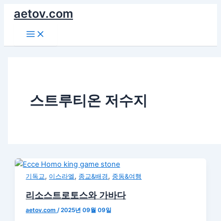
콘
aetov.com
텐
Main
츠
Menu
로
건
너
뛰
기
스트루티온 저수지
,
,
,
기독교
이스라엘
종교&배경
중동&여행
리소스트로토스와 가바다
aetov.com
/
2025년 09월 09일