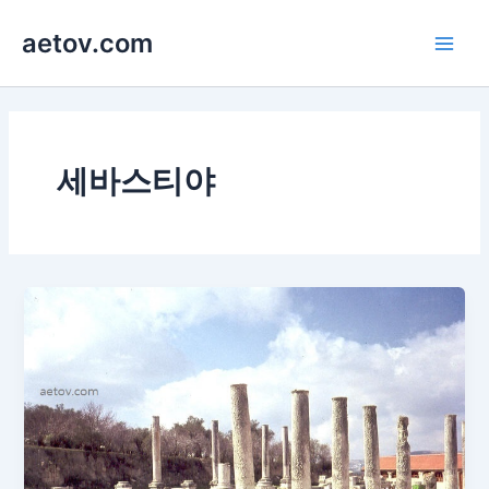
콘
aetov.com
텐
Main
츠
로
Men
건
너
뛰
세바스티야
기