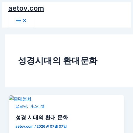
콘
aetov.com
텐
Main
츠
Menu
로
건
너
뛰
기
성경시대의 환대문화
,
요르단
이스라엘
성경 시대의 환대 문화
aetov.com
/
2026년 07월 07일