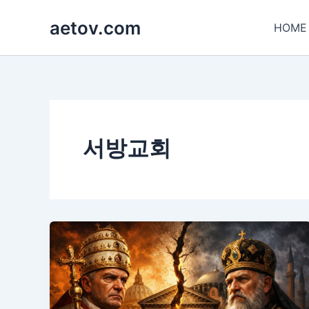
콘
aetov.com
텐
HOME
츠
로
건
너
뛰
기
서방교회