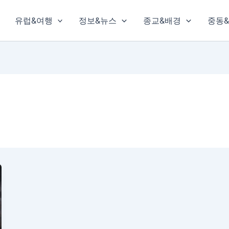
유럽&여행
정보&뉴스
종교&배경
중동