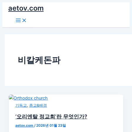
콘
aetov.com
텐
Main
츠
Menu
로
건
너
뛰
기
비칼케돈파
,
기독교
종교&배경
‘오리엔탈 정교회’란 무엇인가?
aetov.com
/
2026년 01월 23일