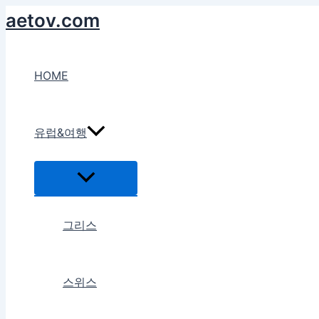
콘
aetov.com
텐
츠
로
HOME
건
너
뛰
유럽&여행
기
메
뉴
토
글
그리스
스위스