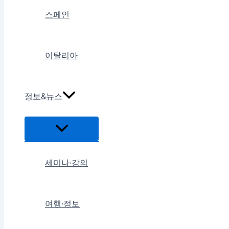
스페인
이탈리아
정보&뉴스
메
뉴
토
글
세미나·강의
여행·정보