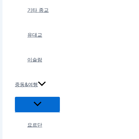
기타 종교
유대교
이슬람
중동&여행
메
뉴
토
글
요르단