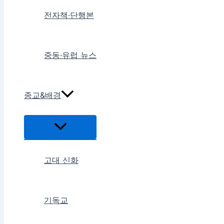
전자책·단행본
중동·유럽 뉴스
종교&배경
메
뉴
토
글
고대 신화
기독교