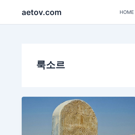
콘
aetov.com
텐
HOME
츠
로
건
너
뛰
기
룩소르