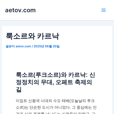
콘
aetov.com
텐
Main
츠
로
Men
건
너
룩소르와 카르낙
뛰
기
글쓴이
aetov.com
/
2025년 06월 20일
룩소르(루크소르)와 카르낙: 신
정정치의 무대, 오페트 축제의
길
이집트 신왕국 시대의 수도 테베(오늘날의 루크
소르)는 단순한 도시가 아니었다. 그 중심에는 인