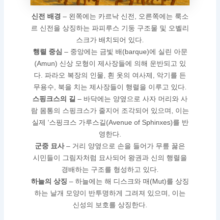
신전 배경
– 왼쪽에는 카르낙 신전, 오른쪽에는 룩소
르 신전을 상징하는 파피루스 기둥 구조물 및 오벨리
스크가 배치되어 있다.
행렬 중심
– 중앙에는 금빛 배(barque)에 실린 아문
(Amun) 신상 모형이 제사장들에 의해 운반되고 있
다. 파라오 복장의 인물, 흰 옷의 여사제, 악기를 든
무용수, 북을 치는 제사장들이 행렬을 이루고 있다.
스핑크스의 길
– 바닥에는 양옆으로 사자 머리와 사
람 몸통의 스핑크스가 줄지어 조각되어 있으며, 이는
실제 ‘스핑크스 가루스길(Avenue of Sphinxes)를 반
영한다.
군중 묘사
– 거리 양옆으로 손을 들어가 무릎 꿇은
시민들이 그림자처럼 묘사되어 왕권과 신의 행렬을
경배하는 구조를 형성하고 있다.
하늘의 상징
– 하늘에는 해 디스크와 매(Mut)를 상징
하는 날개 모양이 반투명하게 그려져 있으며, 이는
신성의 보호를 상징한다.