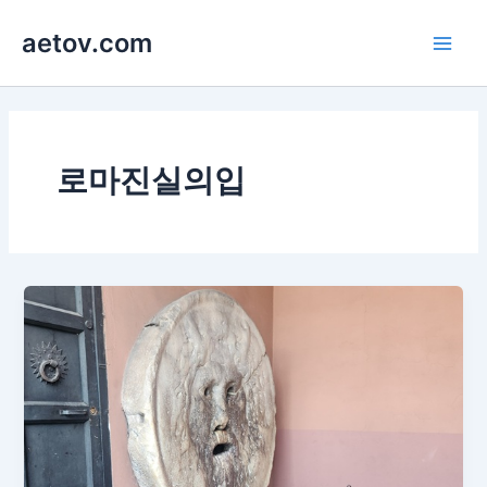
콘
aetov.com
텐
Main
츠
로
Men
건
너
뛰
로마진실의입
기