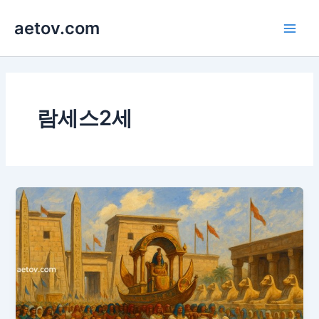
콘
aetov.com
텐
Main
츠
로
Men
건
너
뛰
람세스2세
기