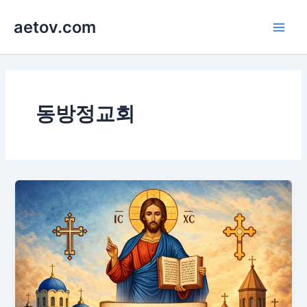
콘
aetov.com
텐
Main
츠
로
Men
건
너
뛰
동방정교회
기