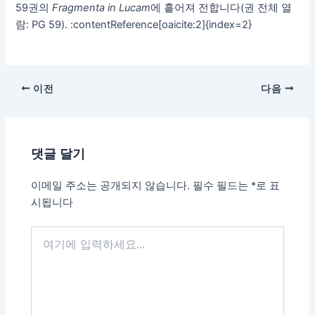
59권의
Fragmenta in Lucam
에 흩어져 전합니다(권 전체 열
람: PG 59). :contentReference[oaicite:2]{index=2}
이전
다음
댓글 달기
이메일 주소는 공개되지 않습니다.
필수 필드는
*
로 표
시됩니다
여
기
에
입
력
하