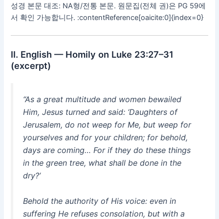
성경 본문 대조: NA형/전통 본문. 원문집(전체 권)은 PG 59에
서 확인 가능합니다. :contentReference[oaicite:0]{index=0}
Ⅱ. English — Homily on Luke 23:27–31
(excerpt)
“As a great multitude and women bewailed
Him, Jesus turned and said: ‘Daughters of
Jerusalem, do not weep for Me, but weep for
yourselves and for your children; for behold,
days are coming… For if they do these things
in the green tree, what shall be done in the
dry?’
Behold the authority of His voice: even in
suffering He refuses consolation, but with a