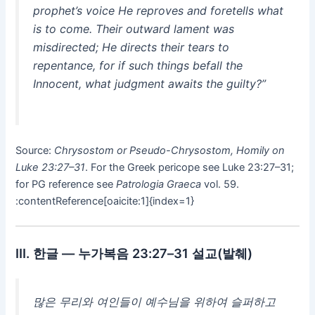
prophet’s voice He reproves and foretells what
is to come. Their outward lament was
misdirected; He directs their tears to
repentance, for if such things befall the
Innocent, what judgment awaits the guilty?”
Source:
Chrysostom or Pseudo-Chrysostom, Homily on
Luke 23:27–31
. For the Greek pericope see Luke 23:27–31;
for PG reference see
Patrologia Graeca
vol. 59.
:contentReference[oaicite:1]{index=1}
Ⅲ. 한글 — 누가복음 23:27–31 설교(발췌)
많은 무리와 여인들이 예수님을 위하여 슬퍼하고