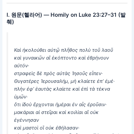
Ⅰ. 원문(헬라어) — Homily on Luke 23:27–31 (발
췌)
Καὶ ἠκολούθει αὐτῷ πλῆθος πολὺ τοῦ λαοῦ
καὶ γυναικῶν αἳ ἐκόπτοντο καὶ ἐθρήνουν
αὐτόν·
στραφεὶς δὲ πρὸς αὐτὰς Ἰησοῦς εἶπεν·
Θυγατέρες Ἱερουσαλήμ, μὴ κλαίετε ἐπ’ ἐμέ·
πλὴν ἐφ’ ἑαυτὰς κλαίετε καὶ ἐπὶ τὰ τέκνα
ὑμῶν·
ὅτι ἰδοὺ ἔρχονται ἡμέραι ἐν αἷς ἐροῦσιν·
μακάριαι αἱ στεῖραι καὶ κοιλίαι αἳ οὐκ
ἐγέννησαν
καὶ μαστοὶ οἳ οὐκ ἐθήλασαν·