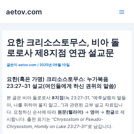
콘
aetov.com
텐
Main
츠
로
Men
건
너
요한 크리소스토무스, 비아 돌
뛰
로로사 제8지점 연관 설교문
기
글쓴이
aetov.com
/
2025년 09월 10일
요한(혹은 가명) 크리소스토무스: 누가복음
23:27–31 설교(여인들에게 하신 권위의 말씀)
본 글은 비아 돌로로사
8지점
(눅 23:27–31, “예루살렘의 딸들
아, 나를 위하여 울지 말고…”)과 관련된 교부 설교 자료입니
다. 요청하신 순서에 따라
원문(헬라어)
→
영어
→
한글
로 제
시합니다. 출전 표기는
“Chrysostom or Pseudo-
Chrysostom, Homily on Luke 23:27–31”
로 남깁니다.