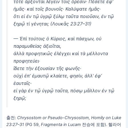
τότε ἄρξονται λέγειν τοῖς ὄρεσιν· Πέσετε ἐφ’
ἡμᾶς· καὶ τοῖς βουνοῖς· Καλύψατε ἡμᾶς·
ὅτι εἰ ἐν τῷ ὑγρῷ ξύλῳ ταῦτα ποιοῦσιν, ἐν τῷ
ξηρῷ τί γένηται; (Λουκᾶς 23:27–31)
— Ἐπὶ τούτοις ὁ Κύριος, καὶ πάσχων, οὐ
παραμυθείας ἀξιοῖται,
ἀλλὰ προφητικῶς ἐλέγχει καὶ τὰ μέλλοντα
προφητεύει·
ἴδετε τὴν ἐξουσίαν τῆς φωνῆς·
οὐχὶ ἐπ’ ἐμαυτῷ κλαίετε, φησίν, ἀλλ’ ἐφ’
ἑαυταῖς·
εἰ γὰρ ἐν τῷ ὑγρῷ ταῦτα, πόσῳ μᾶλλον ἐν τῷ
출전:
Chrysostom or Pseudo-Chrysostom, Homily on Luke
23:27–31
(PG 59,
Fragmenta in Lucam
전승에 포함). 헬라어