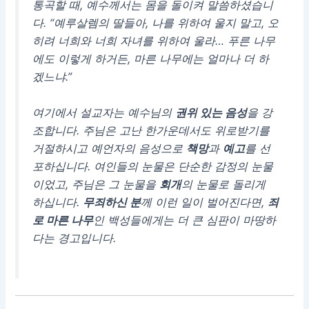
통곡할 때, 예수께서는 몸을 돌이켜 말씀하셨습니
다. “예루살렘의 딸들아, 나를 위하여 울지 말고, 오
히려 너희와 너희 자녀를 위하여 울라… 푸른 나무
에도 이렇게 하거든, 마른 나무에는 얼마나 더 하
겠느냐.”
여기에서 설교자는 예수님의
권위 있는 음성
을 강
조합니다. 주님은 고난 한가운데서도 위로받기를
거절하시고 예언자의 음성으로
책망
과
예고
를 선
포하십니다. 여인들의 눈물은 단순한 감정의 눈물
이었고, 주님은 그 눈물을
회개
의 눈물로 돌리게
하십니다.
무죄하신 분
께 이런 일이 벌어진다면,
죄
로 마른 나무
인 백성들에게는 더 큰 심판이 마땅하
다는 경고입니다.