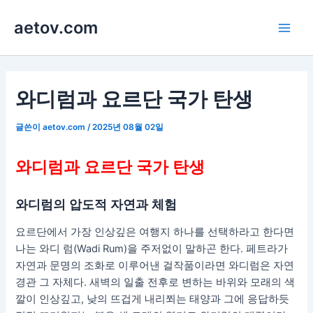
콘
aetov.com
텐
Main
츠
로
Men
건
너
와디럼과 요르단 국가 탄생
뛰
기
글쓴이
aetov.com
/
2025년 08월 02일
와디럼과 요르단 국가 탄생
와디럼의 압도적 자연과 체험
요르단에서 가장 인상깊은 여행지 하나를 선택하라고 한다면
나는 와디 럼(Wadi Rum)을 주저없이 말하곤 한다. 페트라가
자연과 문명의 조화로 이루어낸 걸작품이라면 와디럼은 자연
경관 그 자체다. 새벽의 일출 전후로 변하는 바위와 모래의 색
깔이 인상깊고, 낮의 뜨겁게 내리쬐는 태양과 그에 응답하듯