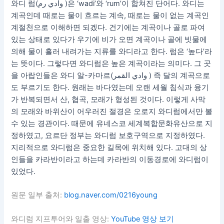
와디 럼(وادي رم‎ )은 ‘wadi’와 ‘rum’이 합쳐진 단어다. 와디는
계곡인데 때로는 물이 흐르는 계속, 때로는 물이 없는 계곡인
계절천으로 이해하면 되겠다. 건기에는 계곡이나 골로 파여
있는 상태로 있다가 우기에 비가 오면 계곡이나 골에 빗물에
의해 물이 흘러 내려가는 지류를 와디라고 한다. 럼은 ‘높다’라
는 뜻이다. 그렇다면 와디럼은 높은 계곡이라는 의미다. 그 곳
을 아랍인들은 와디 알-카마르(وادي القمر‎ ) 즉 달의 계곡으로
도 부르기도 한다. 원래는 바다였는데 오랜 세월 침식과 융기
가 반복되면서 산, 협곡, 모래가 형성된 것이다. 이렇게 사막
의 모래와 바위산이 어우러진 절경은 오로지 와디럼에서만 볼
수 있는 경관이다. 때문에 유네스코 세계복합문화유산으로 지
정하였고, 요르단 정부는 와디럼 보호구역으로 지정하였다.
지리적으로 와디럼은 중요한 길목에 위치해 있다. 고대의 상
인들을 카라반이라고 하는데 카라반의 이동경로에 와디럼이
있었다.
원문 일부 출처:
blog.naver.com/0216young
와디럼 지프투어와 일출 영상:
YouTube 영상 보기