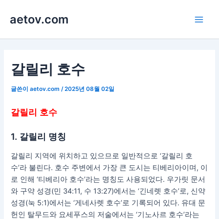
콘
aetov.com
텐
Main
츠
로
Men
건
너
갈릴리 호수
뛰
기
글쓴이
aetov.com
/
2025년 08월 02일
갈릴리 호수
1. 갈릴리 명칭
갈릴리 지역에 위치하고 있으므로 일반적으로 ‘갈릴리 호
수’라 불린다. 호수 주변에서 가장 큰 도시는 티베리아이며, 이
로 인해 ‘티베리아 호수’라는 명칭도 사용되었다. 우가릿 문서
와 구약 성경(민 34:11, 수 13:27)에서는 ‘긴네렛 호수’로, 신약
성경(눅 5:1)에서는 ‘게네사렛 호수’로 기록되어 있다. 유대 문
헌인 탈무드와 요세푸스의 저술에서는 ‘기노사르 호수’라는