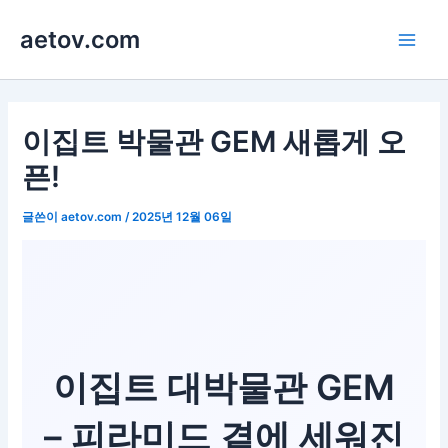
콘
aetov.com
텐
Main
츠
로
Men
건
너
이집트 박물관 GEM 새롭게 오
뛰
픈!
기
글쓴이
aetov.com
/
2025년 12월 06일
이집트 대박물관 GEM
– 피라미드 곁에 세워진