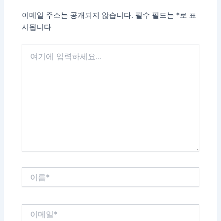
이메일 주소는 공개되지 않습니다.
필수 필드는
*
로 표
시됩니다
여
기
에
입
력
하
세
요...
이
름
*
이
메