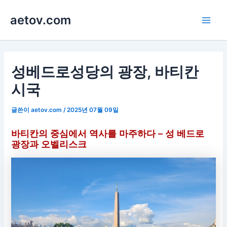
콘
aetov.com
텐
Main
츠
로
Men
건
너
성베드로성당의 광장, 바티칸
뛰
시국
기
글쓴이
aetov.com
/
2025년 07월 09일
바티칸의 중심에서 역사를 마주하다 – 성 베드로
광장과 오벨리스크