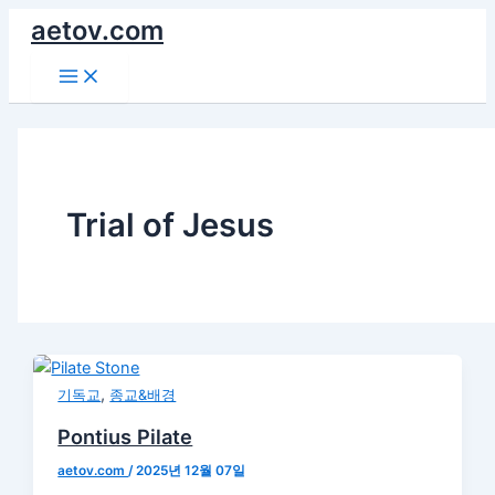
콘
aetov.com
텐
Main
츠
Menu
로
건
너
뛰
기
Trial of Jesus
,
기독교
종교&배경
Pontius Pilate
aetov.com
/
2025년 12월 07일