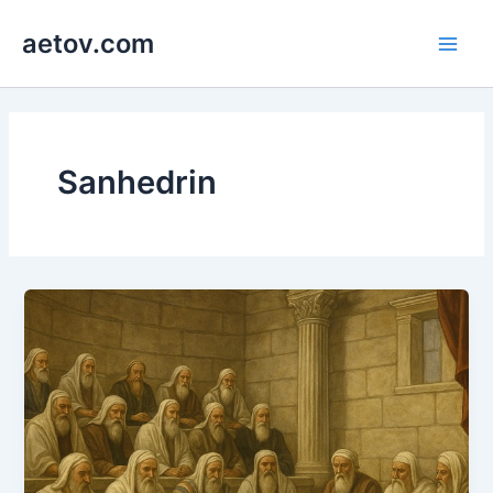
콘
aetov.com
텐
Main
츠
로
Men
건
너
뛰
Sanhedrin
기