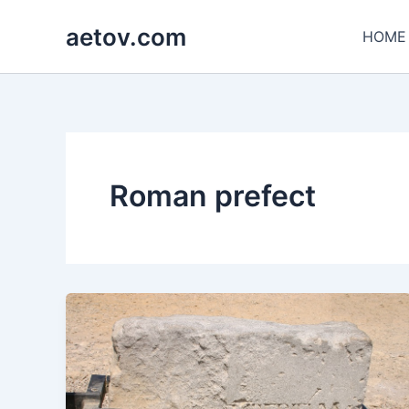
콘
aetov.com
텐
HOME
츠
로
건
너
뛰
기
Roman prefect