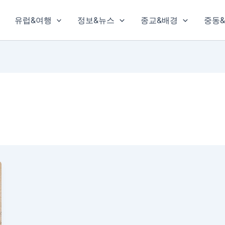
유럽&여행
정보&뉴스
종교&배경
중동