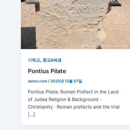
,
기독교
종교&배경
Pontius Pilate
aetov.com
/
2025년 12월 07일
Pontius Pilate: Roman Prefect in the Land
of Judea Religion & Background ·
Christianity · Roman prefects and the trial
[…]