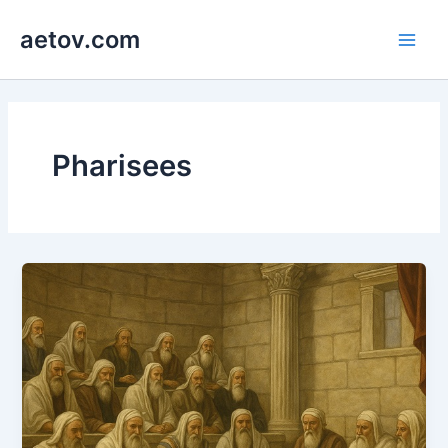
콘
aetov.com
텐
Main
츠
로
Men
건
너
뛰
Pharisees
기