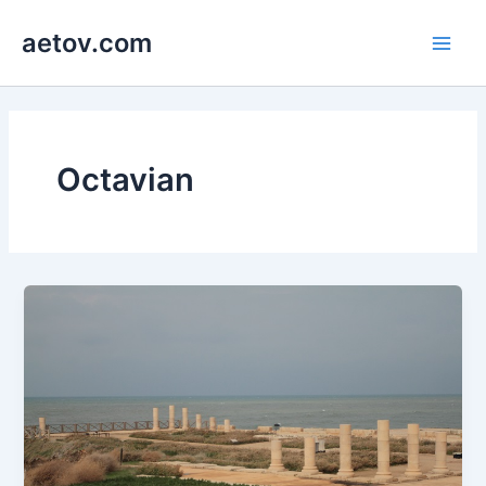
콘
aetov.com
텐
Main
츠
로
Men
건
너
뛰
Octavian
기