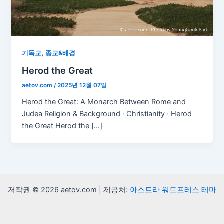
,
기독교
종교&배경
Herod the Great
aetov.com
/
2025년 12월 07일
Herod the Great: A Monarch Between Rome and
Judea Religion & Background · Christianity · Herod
the Great Herod the […]
저작권 © 2026 aetov.com | 제공처:
아스트라 워드프레스 테마