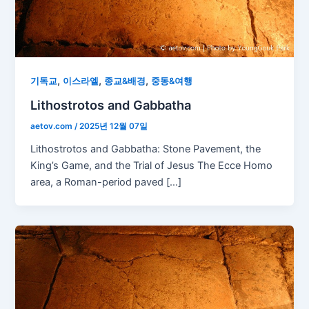
,
,
,
기독교
이스라엘
종교&배경
중동&여행
Lithostrotos and Gabbatha
aetov.com
/
2025년 12월 07일
Lithostrotos and Gabbatha: Stone Pavement, the
King’s Game, and the Trial of Jesus The Ecce Homo
area, a Roman-period paved […]