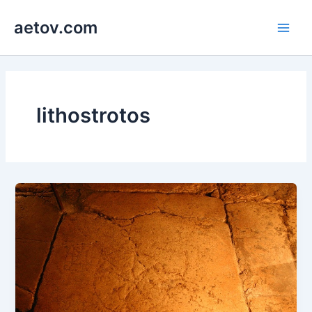
콘
aetov.com
텐
Main
츠
로
Men
건
너
뛰
lithostrotos
기