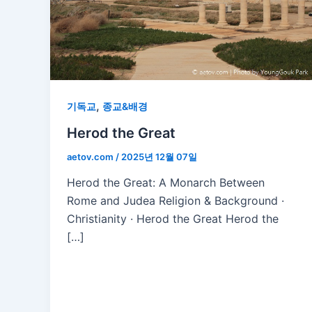
,
기독교
종교&배경
Herod the Great
aetov.com
/
2025년 12월 07일
Herod the Great: A Monarch Between
Rome and Judea Religion & Background ·
Christianity · Herod the Great Herod the
[…]