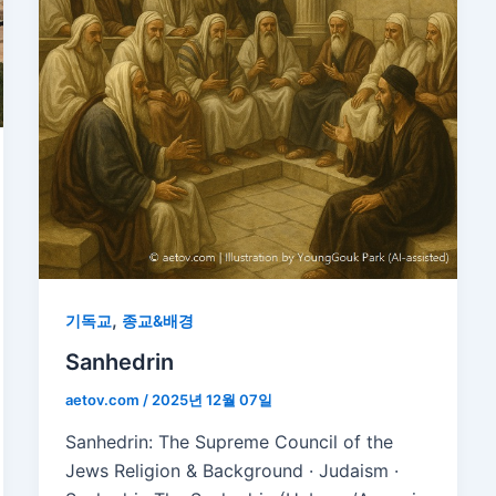
,
기독교
종교&배경
Sanhedrin
aetov.com
/
2025년 12월 07일
Sanhedrin: The Supreme Council of the
Jews Religion & Background · Judaism ·