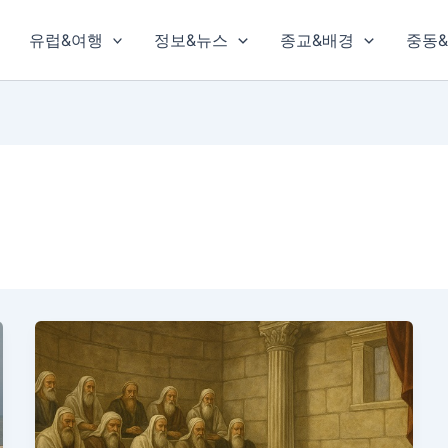
유럽&여행
정보&뉴스
종교&배경
중동