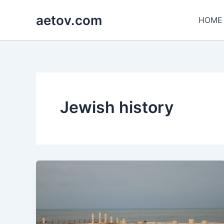
콘
aetov.com
텐
HOME
츠
로
건
너
뛰
기
Jewish history