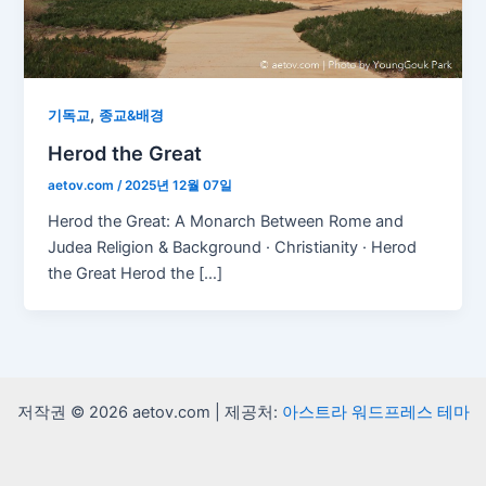
,
기독교
종교&배경
Herod the Great
aetov.com
/
2025년 12월 07일
Herod the Great: A Monarch Between Rome and
Judea Religion & Background · Christianity · Herod
the Great Herod the […]
저작권 © 2026 aetov.com | 제공처:
아스트라 워드프레스 테마