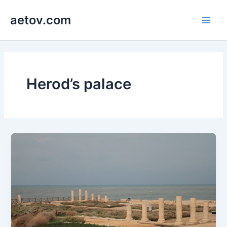
콘
aetov.com
텐
Main
츠
로
Men
건
너
뛰
Herod’s palace
기