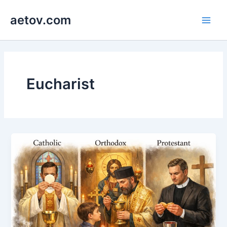
콘
aetov.com
텐
Main
츠
로
Men
건
너
뛰
Eucharist
기