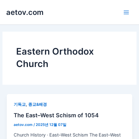
콘
aetov.com
텐
Main
츠
로
Men
건
너
뛰
Eastern Orthodox
기
Church
,
기독교
종교&배경
The East–West Schism of 1054
aetov.com
/
2025년 12월 07일
Church History · East–West Schism The East–West