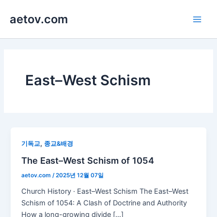
콘
aetov.com
텐
Main
츠
로
Men
건
너
뛰
East–West Schism
기
,
기독교
종교&배경
The East–West Schism of 1054
aetov.com
/
2025년 12월 07일
Church History · East–West Schism The East–West
Schism of 1054: A Clash of Doctrine and Authority
How a long-growing divide […]