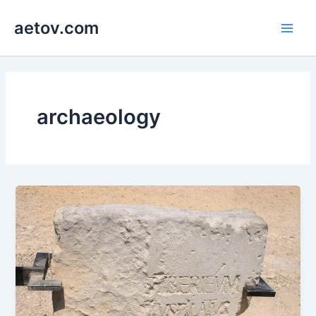
콘
aetov.com
텐
Main
츠
로
Men
건
너
뛰
archaeology
기