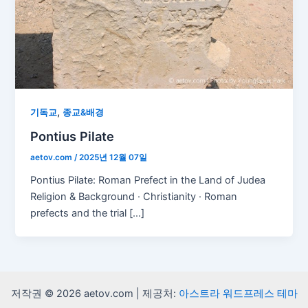
,
기독교
종교&배경
Pontius Pilate
aetov.com
/
2025년 12월 07일
Pontius Pilate: Roman Prefect in the Land of Judea
Religion & Background · Christianity · Roman
prefects and the trial […]
저작권 © 2026 aetov.com | 제공처:
아스트라 워드프레스 테마