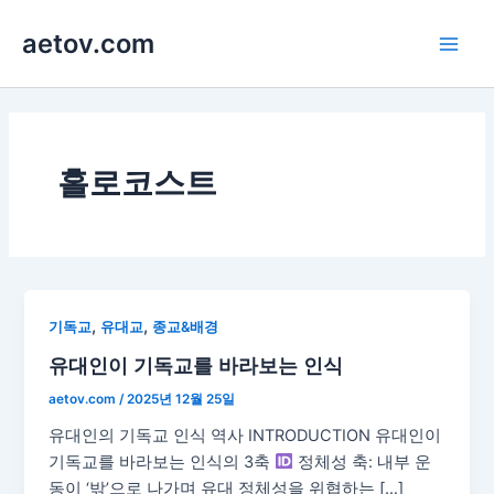
콘
aetov.com
텐
Main
츠
로
Men
건
너
뛰
홀로코스트
기
,
,
기독교
유대교
종교&배경
유대인이 기독교를 바라보는 인식
aetov.com
/
2025년 12월 25일
유대인의 기독교 인식 역사 INTRODUCTION 유대인이
기독교를 바라보는 인식의 3축
정체성 축: 내부 운
동이 ‘밖’으로 나가며 유대 정체성을 위협하는 […]