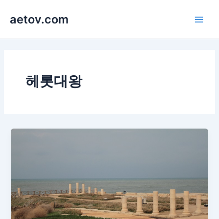
콘
aetov.com
텐
Main
츠
로
Men
건
너
뛰
헤롯대왕
기