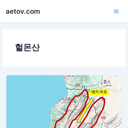
콘
aetov.com
텐
Main
츠
로
Men
건
너
뛰
헐몬산
기